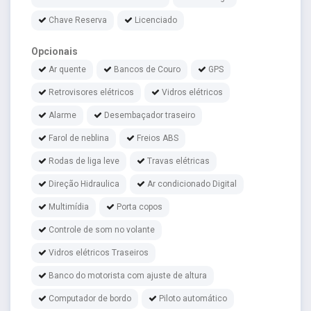
Chave Reserva
Licenciado
Opcionais
Ar quente
Bancos de Couro
GPS
Retrovisores elétricos
Vidros elétricos
Alarme
Desembaçador traseiro
Farol de neblina
Freios ABS
Rodas de liga leve
Travas elétricas
Direção Hidraulica
Ar condicionado Digital
Multimídia
Porta copos
Controle de som no volante
Vidros elétricos Traseiros
Banco do motorista com ajuste de altura
Computador de bordo
Piloto automático