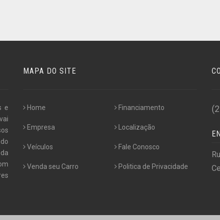
MAPA DO SITE
C
s e
Home
Financiamento
(
vai
Empresa
Localização
sos
E
ndo
Veículos
Fale Conosco
 da
Ru
com
Venda seu Carro
Politica de Privacidade
Ce
res