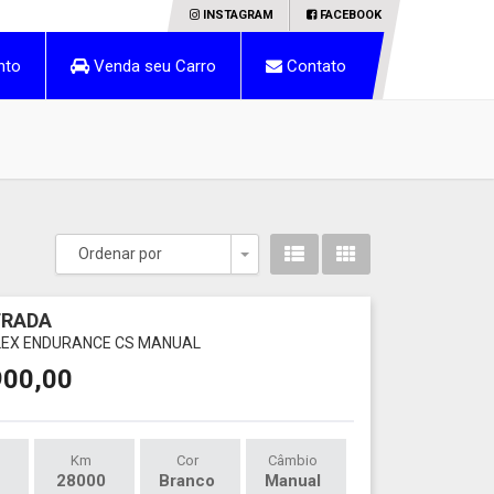
INSTAGRAM
FACEBOOK
nto
Venda seu Carro
Contato
Ordenar por
Toggle Dropdown
TRADA
 FLEX ENDURANCE CS MANUAL
900,00
Km
Cor
Câmbio
28000
Branco
Manual