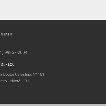
ONTATO
21) 99857-2004
NDEREÇO
a Doutor Celestino, Nº 161
ntro - Niterói - RJ