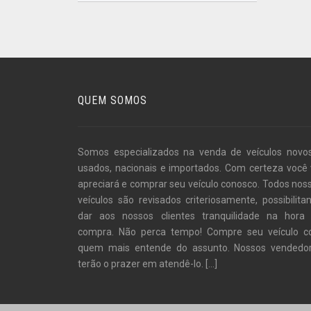
QUEM SOMOS
Somos especializados na venda de veículos novo
usados, nacionais e importados. Com certeza você 
apreciará e comprar seu veículo conosco. Todos nos
veículos são revisados criteriosamente, possibilita
dar aos nossos clientes tranquilidade na hora
compra. Não perca tempo! Compre seu veículo 
quem mais entende do assunto. Nossos vendedo
terão o prazer em atendê-lo.
[...]