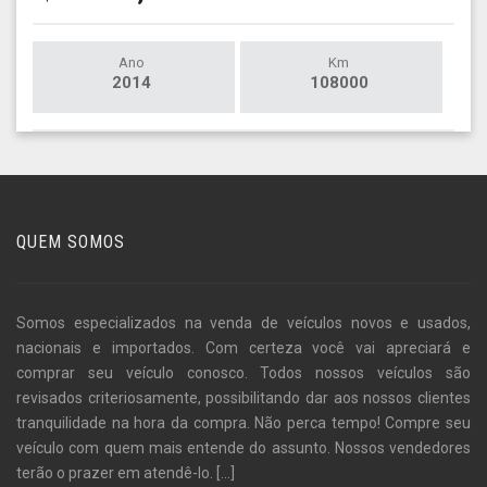
Ano
Km
2014
108000
QUEM SOMOS
Somos especializados na venda de veículos novos e usados,
nacionais e importados. Com certeza você vai apreciará e
comprar seu veículo conosco. Todos nossos veículos são
revisados criteriosamente, possibilitando dar aos nossos clientes
tranquilidade na hora da compra. Não perca tempo! Compre seu
veículo com quem mais entende do assunto. Nossos vendedores
terão o prazer em atendê-lo.
[...]